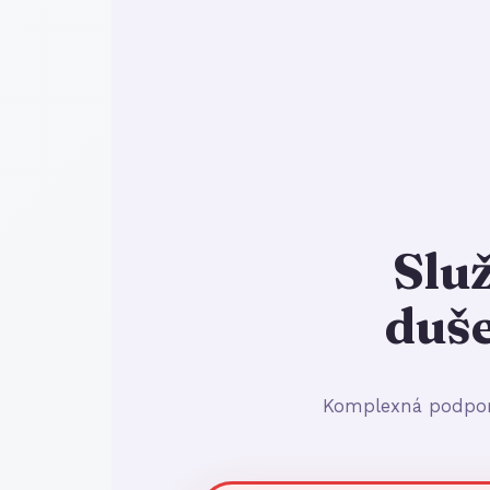
Slu
duš
Komplexná podpora