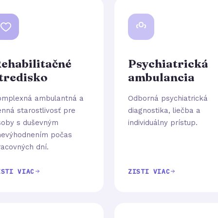
ehabilitačné
Psychiatrická
tredisko
ambulancia
omplexná ambulantná a
Odborná psychiatrická
nná starostlivosť pre
diagnostika, liečba a
soby s duševným
individuálny prístup.
nevýhodnením počas
acovných dní.
ISTI VIAC
ZISTI VIAC