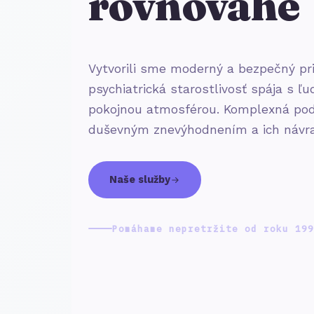
rovnováhe
Vytvorili sme moderný a bezpečný pr
psychiatrická starostlivosť spája s 
pokojnou atmosférou. Komplexná pod
duševným znevýhodnením a ich návra
Naše služby
Pomáhame nepretržite od roku 199