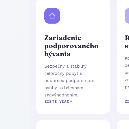
Zariadenie
R
podporovaného
s
bývania
K
de
Bezpečný a stabilný
o
celoročný pobyt s
z
odbornou podporou pre
pr
osoby s duševným
znevýhodnením.
ZISTI VIAC
Z