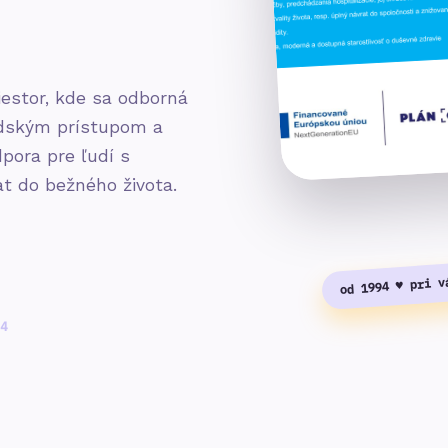
iestor, kde sa odborná
ľudským prístupom a
pora pre ľudí s
t do bežného života.
od 1994 ♥ pri v
4