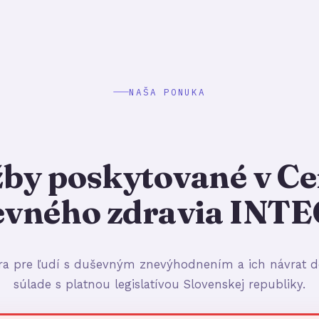
NAŠA PONUKA
žby poskytované v Ce
evného zdravia INT
 pre ľudí s duševným znevýhodnením a ich návrat d
súlade s platnou legislatívou Slovenskej republiky.