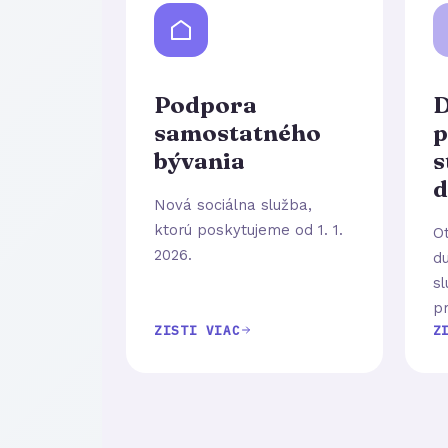
Podpora
D
samostatného
p
bývania
s
d
Nová sociálna služba,
ktorú poskytujeme od 1. 1.
O
2026.
d
s
pr
ZISTI VIAC
Z