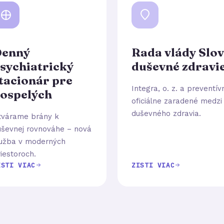
enný
Rada vlády Slov
sychiatrický
duševné zdravi
tacionár pre
Integra, o. z. a preventí
ospelých
oficiálne zaradené medzi
duševného zdravia.
tvárame brány k
uševnej rovnováhe – nová
lužba v moderných
iestoroch.
ISTI VIAC
ZISTI VIAC