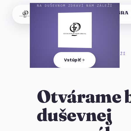
NA DUŠEVNOM ZDRAVÍ NÁM ZÁLEŽÍ
Centrum duševného zdravia INTEGRA
Michalovce
NA DUŠEVNOM ZDRAVÍ NÁM ZÁLEŽÍ
Vstúpiť
Otvárame 
duševnej