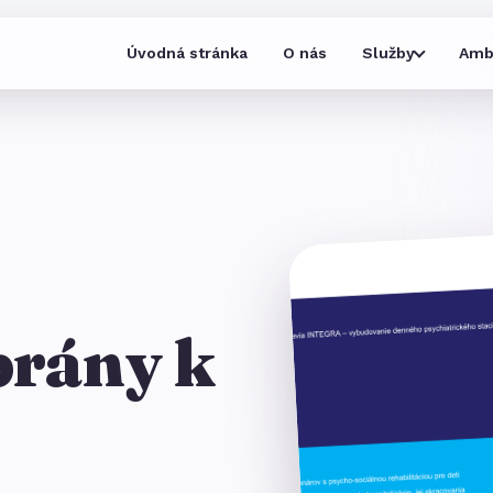
Úvodná stránka
O nás
Služby
Amb
brány k