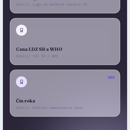
Udelil: Liga za duševné zdravie SR
Cena LDZ SR a WHO
Udelil: LDZ SR / WHO
2019
Čin roka
Udelil: Košický samosprávny kraj