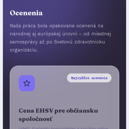
Ocenenia
Naša práca bola opakovane ocenená na
národnej aj európskej úrovni – od miestnej
samosprávy až po Svetovú zdravotnícku
organizáciu.
Najvyššie ocenenie
Cena EHSV pre občiansku
spoločnosť
Udelil: Európsky hospodársky a sociálny výbor