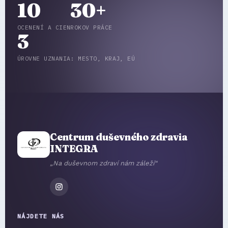
10
30+
OCENENÍ A CIEN
ROKOV PRÁCE
3
ÚROVNE UZNANIA: MESTO, KRAJ, EÚ
Centrum duševného zdravia
INTEGRA
„Na duševnom zdraví nám záleží“
NÁJDETE NÁS