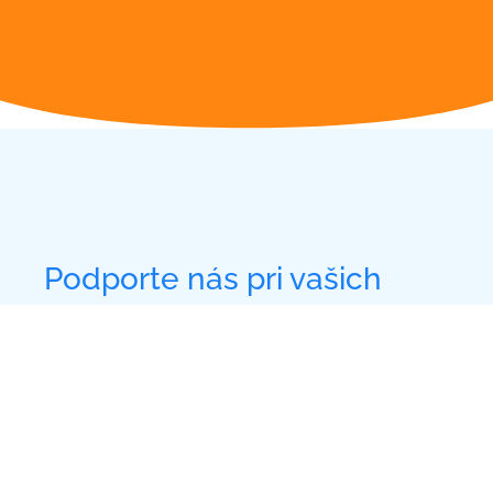
Podporte nás pri vašich
nákupoch
Nákupte vo svojom obľubenom internetovom obchode a
dobromat.sk finančne podporí našu organizáciu. Stačí
https://dobromat.sk/zdruzenie-a-
kliknúť na tento odkaz
organizacie/zoznam
zadať do vyhľadávača
Združenie pre
duševné zdravie – INTEGRA, o. z.
Venujte niekoľko % z