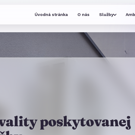
Úvodná stránka
O nás
Služby
Amb
vality poskytovanej