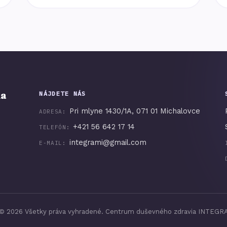
ia
NÁJDETE NÁS
Pri mlyne 1430/1A, 071 01 Michalovce
ADRESA:
+421 56 642 17 14
TELEFÓN:
integrami@gmail.com
E-MAIL:
©
2026
Všetky práva vyhradené. Centrum duševného zdravia INTEGR