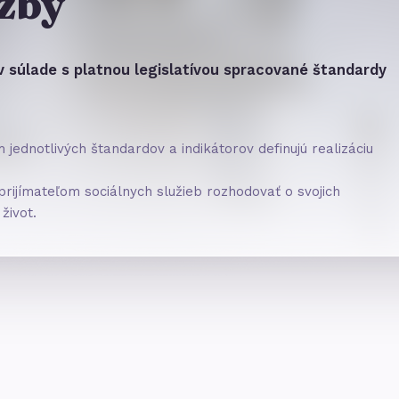
užby
v súlade s platnou legislatívou spracované štandardy
jednotlivých štandardov a indikátorov definujú realizáciu
prijímateľom sociálnych služieb rozhodovať o svojich
život.