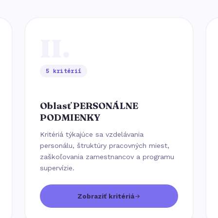
II.
5 kritérií
Oblasť PERSONÁLNE
PODMIENKY
Kritériá týkajúce sa vzdelávania
personálu, štruktúry pracovných miest,
zaškoľovania zamestnancov a programu
supervízie.
Zobraziť kritériá