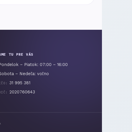
SME TU PRE VÁS
Pondelok – Piatok: 07:00 – 16:00
Sobota – Nedeľa: voľno
31 995 381
IČO:
2020760643
DIČ:
A