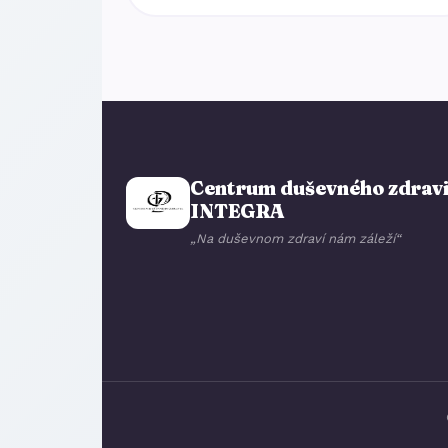
Centrum duševného zdrav
INTEGRA
„Na duševnom zdraví nám záleží“