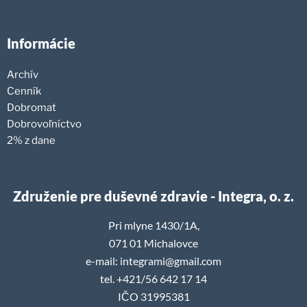
Informácie
Archív
Cenník
Dobromat
Dobrovoľníctvo
2% z dane
Združenie pre duševné zdravie - Integra, o. z.
Pri mlyne 1430/1A,
071 01 Michalovce
e-mail: integrami@gmail.com
tel. +421/56 642 17 14
IČO 31995381