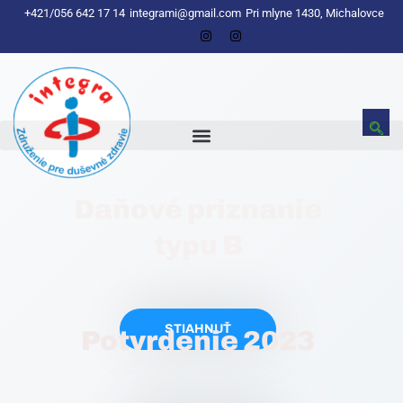
+421/056 642 17 14
integrami@gmail.com
Pri mlyne 1430, Michalovce
Daňové priznanie
typu B
STIAHNUŤ
Potvrdenie 2023