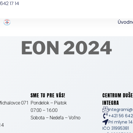
642 17 14
Úvodn
EON 2024
SME TU PRE VÁS!
CENTRUM DUŠE
INTEGRA
Michalovce 071
Pondelok – Piatok
integrami@
07:00 – 16:00
+421 56 642
Sobota – Nedeľa – Voľno
Pri mlyne 1
14
IČO 31995381