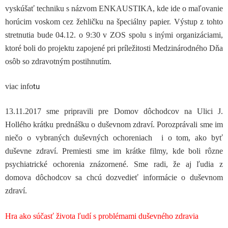
vyskúšať techniku s názvom ENKAUSTIKA, kde ide o maľovanie
horúcim voskom cez žehličku na špeciálny papier. Výstup z tohto
stretnutia bude 04.12. o 9:30 v ZOS spolu s inými organizáciami,
ktoré boli do projektu zapojené pri príležitosti Medzinárodného Dňa
osôb so zdravotným postihnutím.
viac info
tu
13.11.2017 sme pripravili pre Domov dôchodcov na Ulici J.
Hollého krátku prednášku o duševnom zdraví. Porozprávali sme im
niečo o vybraných duševných ochoreniach i o tom, ako byť
duševne zdraví. Premiesti sme im krátke filmy, kde boli rôzne
psychiatrické ochorenia znázornené. Sme radi, že aj ľudia z
domova dôchodcov sa chcú dozvedieť informácie o duševnom
zdraví.
Hra ako súčasť života ľudí s problémami duševného zdravia