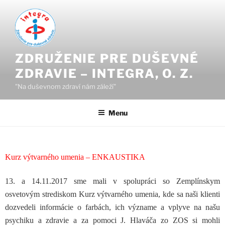
ZDRUŽENIE PRE DUŠEVNÉ
ZDRAVIE – INTEGRA, O. Z.
"Na duševnom zdraví nám záleží"
Menu
Kurz výtvarného umenia – ENKAUSTIKA
13. a 14.11.2017 sme mali v spolupráci so Zemplínskym
osvetovým strediskom Kurz výtvarného umenia, kde sa naši klienti
dozvedeli informácie o farbách, ich význame a vplyve na našu
psychiku a zdravie a za pomoci J. Hlaváča zo ZOS si mohli