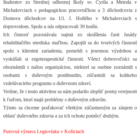
študentov zo Strednej odbornej školy sv. Cyrila a Metoda v
Michalovciach s pedagogickou pracovníčkou a 3 dôchodcovia z
Domova dôchodcov na Ul. J. Hollého v Michalovciach s
doprovodom. Spolu u nás odpracovali 39 hodín.
Ich činnosť pozostávala najmä zo skrášlenia časti fasády
rehabilitačého strediska maľbou. Zapojili sa do tvorivých činností
spolu s klientmi zariadenia, pomohli s jesennou výzdobou a
vyskúšali si ergoterapeutické činnosti. Všetci dobrovoľníci sa
oboznámili s našou organizáciou, niektorí sa osobne zoznámili s
osobami s duševným postihnutím, zúčastnili sa krátkeho
vzdelávacieho programu o duševnom zdraví.
Veríme, že i touto aktivitou sa nám podarilo zlepšiť postoj verejnosti
k ľuďom, ktorí majú problémy s duševným zdravím.
Týmto sa chceme poďakovať všetkým zúčastneným za záujem o
oblasť duševného zdravia a za ich ochotu pomôcť druhým.
Putovná výstava Legiovlaku v Košiciach