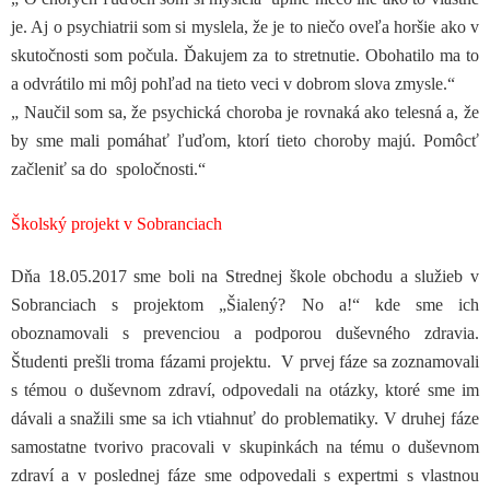
je. Aj o psychiatrii som si myslela, že je to niečo oveľa horšie ako v
skutočnosti som počula. Ďakujem za to stretnutie. Obohatilo ma to
a odvrátilo mi môj pohľad na tieto veci v dobrom slova zmysle.“
„ Naučil som sa, že psychická choroba je rovnaká ako telesná a, že
by sme mali pomáhať ľuďom, ktorí tieto choroby majú. Pomôcť
začleniť sa do spoločnosti.“
Školský projekt v Sobranciach
Dňa 18.05.2017 sme boli na Strednej škole obchodu a služieb v
Sobranciach s projektom „Šialený? No a!“ kde sme ich
oboznamovali s prevenciou a podporou duševného zdravia.
Študenti prešli troma fázami projektu. V prvej fáze sa zoznamovali
s témou o duševnom zdraví, odpovedali na otázky, ktoré sme im
dávali a snažili sme sa ich vtiahnuť do problematiky. V druhej fáze
samostatne tvorivo pracovali v skupinkách na tému o duševnom
zdraví a v poslednej fáze sme odpovedali s expertmi s vlastnou