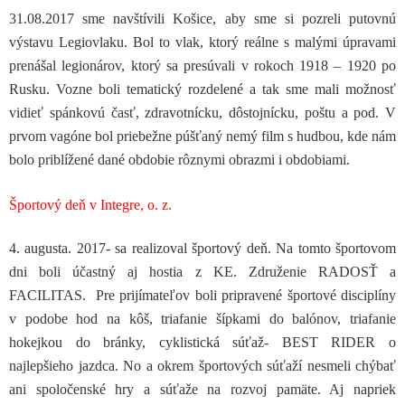
31.08.2017 sme navštívili Košice, aby sme si pozreli putovnú
výstavu Legiovlaku. Bol to vlak, ktorý reálne s malými úpravami
prenášal legionárov, ktorý sa presúvali v rokoch 1918 – 1920 po
Rusku. Vozne boli tematický rozdelené a tak sme mali možnosť
vidieť spánkovú časť, zdravotnícku, dôstojnícku, poštu a pod. V
prvom vagóne bol priebežne púšťaný nemý film s hudbou, kde nám
bolo priblížené dané obdobie rôznymi obrazmi i obdobiami.
Športový deň v Integre, o. z.
4. augusta. 2017- sa realizoval športový deň. Na tomto športovom
dni boli účastný aj hostia z KE. Združenie RADOSŤ a
FACILITAS. Pre prijímateľov boli pripravené športové disciplíny
v podobe hod na kôš, triafanie šípkami do balónov, triafanie
hokejkou do bránky, cyklistická súťaž- BEST RIDER o
najlepšieho jazdca. No a okrem športových súťaží nesmeli chýbať
ani spoločenské hry a súťaže na rozvoj pamäte. Aj napriek