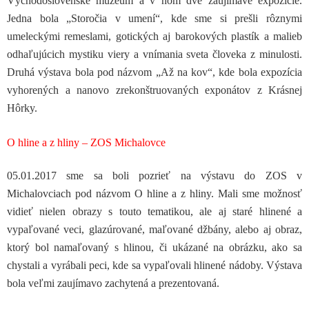
Východoslovenské múzeum a v ňom dve zaujímavé expozície.
Jedna bola „Storočia v umení“, kde sme si prešli rôznymi
umeleckými remeslami, gotických aj barokových plastík a malieb
odhaľujúcich mystiku viery a vnímania sveta človeka z minulosti.
Druhá výstava bola pod názvom „Až na kov“, kde bola expozícia
vyhorených a nanovo zrekonštruovaných exponátov z Krásnej
Hôrky.
O hline a z hliny – ZOS Michalovce
05.01.2017 sme sa boli pozrieť na výstavu do ZOS v
Michalovciach pod názvom O hline a z hliny. Mali sme možnosť
vidieť nielen obrazy s touto tematikou, ale aj staré hlinené a
vypaľované veci, glazúrované, maľované džbány, alebo aj obraz,
ktorý bol namaľovaný s hlinou, či ukázané na obrázku, ako sa
chystali a vyrábali peci, kde sa vypaľovali hlinené nádoby. Výstava
bola veľmi zaujímavo zachytená a prezentovaná.