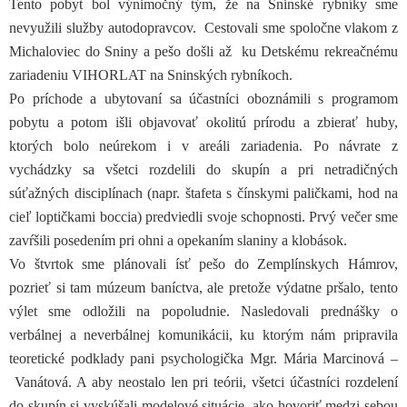
Tento pobyt bol výnimočný tým, že na Sninské rybníky sme
nevyužili služby autodopravcov. Cestovali sme spoločne vlakom z
Michaloviec do Sniny a pešo došli až ku Detskému rekreačnému
zariadeniu VIHORLAT na Sninských rybníkoch.
Po príchode a ubytovaní sa účastníci oboznámili s programom
pobytu a potom išli objavovať okolitú prírodu a zbierať huby,
ktorých bolo neúrekom i v areáli zariadenia. Po návrate z
vychádzky sa všetci rozdelili do skupín a pri netradičných
súťažných disciplínach (napr. štafeta s čínskymi paličkami, hod na
cieľ loptičkami boccia) predviedli svoje schopnosti. Prvý večer sme
zavŕšili posedením pri ohni a opekaním slaniny a klobások.
Vo štvrtok sme plánovali ísť pešo do Zemplínskych Hámrov,
pozrieť si tam múzeum baníctva, ale pretože výdatne pršalo, tento
výlet sme odložili na popoludnie. Nasledovali prednášky o
verbálnej a neverbálnej komunikácii, ku ktorým nám pripravila
teoretické podklady pani psychologička Mgr. Mária Marcinová –
Vanátová. A aby neostalo len pri teórii, všetci účastníci rozdelení
do skupín si vyskúšali modelové situácie, ako hovoriť medzi sebou