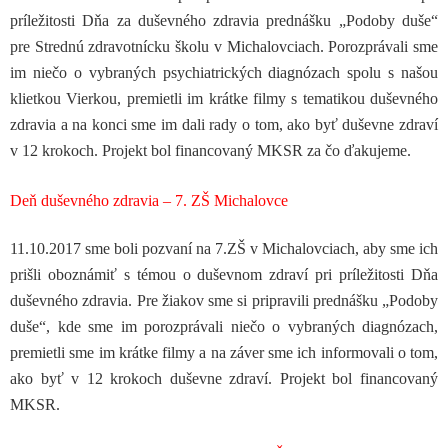
príležitosti Dňa za duševného zdravia prednášku „Podoby duše“
pre Strednú zdravotnícku školu v Michalovciach. Porozprávali sme
im niečo o vybraných psychiatrických diagnózach spolu s našou
klietkou Vierkou, premietli im krátke filmy s tematikou duševného
zdravia a na konci sme im dali rady o tom, ako byť duševne zdraví
v 12 krokoch. Projekt bol financovaný MKSR za čo ďakujeme.
Deň duševného zdravia – 7. ZŠ Michalovce
11.10.2017 sme boli pozvaní na 7.ZŠ v Michalovciach, aby sme ich
prišli oboznámiť s témou o duševnom zdraví pri príležitosti Dňa
duševného zdravia. Pre žiakov sme si pripravili prednášku „Podoby
duše“, kde sme im porozprávali niečo o vybraných diagnózach,
premietli sme im krátke filmy a na záver sme ich informovali o tom,
ako byť v 12 krokoch duševne zdraví. Projekt bol financovaný
MKSR.