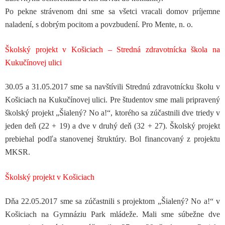
Po pekne strávenom dni sme sa všetci vracali domov príjemne
naladení, s dobrým pocitom a povzbudení. Pro Mente, n. o.
Školský projekt v Košiciach – Stredná zdravotnícka škola na
Kukučínovej ulici
30.05 a 31.05.2017 sme sa navštívili Strednú zdravotnícku školu v
Košiciach na Kukučínovej ulici. Pre študentov sme mali pripravený
školský projekt „Šialený? No a!“, ktorého sa zúčastnili dve triedy v
jeden deň (22 + 19) a dve v druhý deň (32 + 27). Školský projekt
prebiehal podľa stanovenej štruktúry. Bol financovaný z projektu
MKSR.
Školský projekt v Košiciach
Dňa 22.05.2017 sme sa zúčastnili s projektom „Šialený? No a!“ v
Košiciach na Gymnáziu Park mládeže. Mali sme súbežne dve