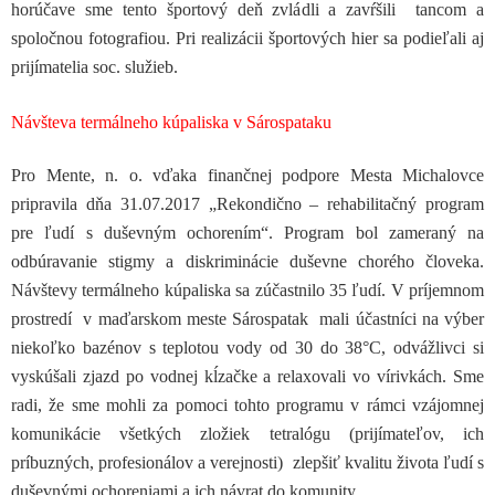
horúčave sme tento športový deň zvládli a zavŕšili tancom a
spoločnou fotografiou. Pri realizácii športových hier sa podieľali aj
prijímatelia soc. služieb.
Návšteva termálneho kúpaliska v Sárospataku
Pro Mente, n. o. vďaka finančnej podpore Mesta Michalovce
pripravila dňa 31.07.2017 „Rekondično – rehabilitačný program
pre ľudí s duševným ochorením“. Program bol zameraný na
odbúravanie stigmy a diskriminácie duševne chorého človeka.
Návštevy termálneho kúpaliska sa zúčastnilo 35 ľudí. V príjemnom
prostredí v maďarskom meste Sárospatak mali účastníci na výber
niekoľko bazénov s teplotou vody od 30 do 38°C, odvážlivci si
vyskúšali zjazd po vodnej kĺzačke a relaxovali vo vírivkách. Sme
radi, že sme mohli za pomoci tohto programu v rámci vzájomnej
komunikácie všetkých zložiek tetralógu (prijímateľov, ich
príbuzných, profesionálov a verejnosti) zlepšiť kvalitu života ľudí s
duševnými ochoreniami a ich návrat do komunity.