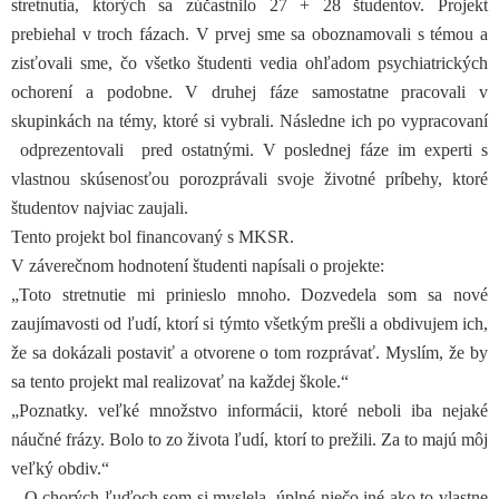
stretnutia, ktorých sa zúčastnilo 27 + 28 študentov. Projekt
prebiehal v troch fázach. V prvej sme sa oboznamovali s témou a
zisťovali sme, čo všetko študenti vedia ohľadom psychiatrických
ochorení a podobne. V druhej fáze samostatne pracovali v
skupinkách na témy, ktoré si vybrali. Následne ich po vypracovaní
odprezentovali pred ostatnými. V poslednej fáze im experti s
vlastnou skúsenosťou porozprávali svoje životné príbehy, ktoré
študentov najviac zaujali.
Tento projekt bol financovaný s MKSR.
V záverečnom hodnotení študenti napísali o projekte:
„Toto stretnutie mi prinieslo mnoho. Dozvedela som sa nové
zaujímavosti od ľudí, ktorí si týmto všetkým prešli a obdivujem ich,
že sa dokázali postaviť a otvorene o tom rozprávať. Myslím, že by
sa tento projekt mal realizovať na každej škole.“
„Poznatky. veľké množstvo informácii, ktoré neboli iba nejaké
náučné frázy. Bolo to zo života ľudí, ktorí to prežili. Za to majú môj
veľký obdiv.“
„ O chorých ľuďoch som si myslela úplné niečo iné ako to vlastne