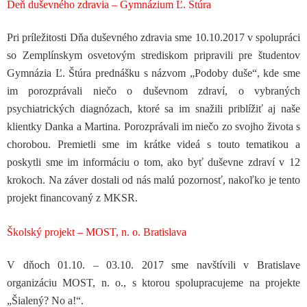
Deň duševného zdravia – Gymnázium Ľ. Štúra
Pri príležitosti Dňa duševného zdravia sme 10.10.2017 v spolupráci
so Zemplínskym osvetovým strediskom pripravili pre študentov
Gymnázia Ľ. Štúra prednášku s názvom „Podoby duše“, kde sme
im porozprávali niečo o duševnom zdraví, o vybraných
psychiatrických diagnózach, ktoré sa im snažili priblížiť aj naše
klientky Danka a Martina. Porozprávali im niečo zo svojho života s
chorobou. Premietli sme im krátke videá s touto tematikou a
poskytli sme im informáciu o tom, ako byť duševne zdraví v 12
krokoch. Na záver dostali od nás malú pozornosť, nakoľko je tento
projekt financovaný z MKSR.
Školský projekt – MOST, n. o. Bratislava
V dňoch 01.10. – 03.10. 2017 sme navštívili v Bratislave
organizáciu MOST, n. o., s ktorou spolupracujeme na projekte
„Šialený? No a!“.