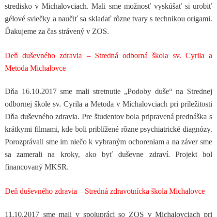
stredisko v Michalovciach. Mali sme možnosť vyskúšať si urobiť
gélové sviečky a naučiť sa skladať rôzne tvary s technikou origami.
Ďakujeme za čas strávený v ZOS.
Deň duševného zdravia – Stredná odborná škola sv. Cyrila a
Metoda Michalovce
Dňa 16.10.2017 sme mali stretnutie „Podoby duše“ na Strednej
odbornej škole sv. Cyrila a Metoda v Michalovciach pri príležitosti
Dňa duševného zdravia. Pre študentov bola pripravená prednáška s
krátkymi filmami, kde boli priblížené rôzne psychiatrické diagnózy.
Porozprávali sme im niečo k vybraným ochoreniam a na záver sme
sa zamerali na kroky, ako byť duševne zdraví. Projekt bol
financovaný MKSR.
Deň duševného zdravia – Stredná zdravotnícka škola Michalovce
11.10.2017 sme mali v spolupráci so ZOS v Michalovciach pri