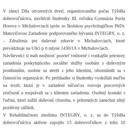
V rámci Dňa otvorených dverí, organizovaného počas Týždňa
dobrovoľníctva, navštívili študentky III. ročníka Gymnázia Pavla
Horova v Michalovciach spolu so školskou psychologičkou PhDr.
Matovičovou Zariadenie podporovaného bývania INTEGRY, o. z.
– Združenia pre duševné zdravie v Michalovciach, ktoré
prevádzkuje na Ulici p ri mlyne 1430/1A v Michalovciach.
Návštevníci si mali možnosť pozrieť vnútorné i vonkajšie priestory
zariadenia poskytujúceho sociálne služby osobám s duševným
postihnutím, osobne sa stretli s jeho klientmi, oboznámili sa s
činnosťou organizácie. Po prehliadke si študentky vyskúšali maľbu
na textil, ktorá je v zariadení súčasťou rozvoja pracovných
zručností a rozprávali sa s klientmi zariadenia. Osobný kontakt s
ľuďmi, ktorí zažili duševnú chorobu, v prítomných zanechal silný
pozitívny zážitok.
V Rehabilitačnom stredisku INTEGRY, o. z. sa do Týždňa
dobrovoľníctva aktívne zapojilo 15 dobrovoľníkov z toho 10