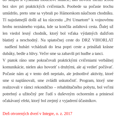
bez slov pri praktických cvičeniach. Poobede sa počasie trochu
umúdrilo, preto sme sa vybrali po Hámorskom náučnom chodníku.
Tí najzdatnejší došli až ku rázcestiu ,,Pri Umartom“ k vojnovému
hrobu neznámeho vojaka, kde sa končila asfaltová cesta. Ďalej už
len viedol lesný chodník, ktorý bol vďaka výdatných dažďom
blatistý a neschodný. Na spiatočnej ceste do DRZ VIHORLAT
nadšení hubári vchádzali do lesa popri ceste a prinášali krásne
dubáky, bedle a hlivy. Večer sme sa zabavili pri hudbe a tanci.
V piatok ráno sme pokračovali praktickými cvičeniami verbálnej
komunikácie, nielen ako hovoriť s druhými, ale aj vedieť počúvať.
Počasie nám aj v tento deň neprialo, ale jednotlivé aktivity, ktoré
sme si naplánovali, sme zvládli uskutočniť. Program, ktorý sme
realizovali v rámci rekondično – rehabilitačného pobytu, bol veľmi
potrebný a užitočný pre ľudí s duševným ochorením a priniesol
očakávaný efekt, ktorý bol zrejmý z vyjadrení účastníkov.
Deň otvorených dverí v Integre, o. z. 2017