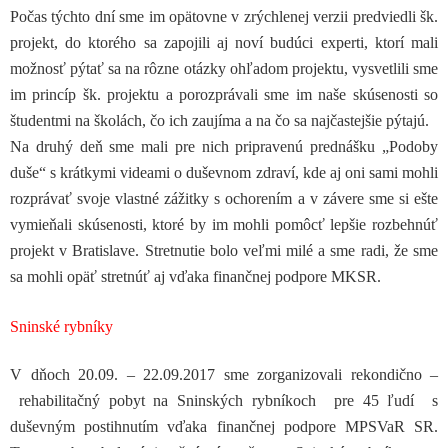
Počas týchto dní sme im opätovne v zrýchlenej verzii predviedli šk.
projekt, do ktorého sa zapojili aj noví budúci experti, ktorí mali
možnosť pýtať sa na rôzne otázky ohľadom projektu, vysvetlili sme
im princíp šk. projektu a porozprávali sme im naše skúsenosti so
študentmi na školách, čo ich zaujíma a na čo sa najčastejšie pýtajú.
Na druhý deň sme mali pre nich pripravenú prednášku „Podoby
duše“ s krátkymi videami o duševnom zdraví, kde aj oni sami mohli
rozprávať svoje vlastné zážitky s ochorením a v závere sme si ešte
vymieňali skúsenosti, ktoré by im mohli pomôcť lepšie rozbehnúť
projekt v Bratislave. Stretnutie bolo veľmi milé a sme radi, že sme
sa mohli opäť stretnúť aj vďaka finančnej podpore MKSR.
Sninské rybníky
V dňoch 20.09. – 22.09.2017 sme zorganizovali rekondično –
rehabilitačný pobyt na Sninských rybníkoch pre 45 ľudí s
duševným postihnutím vďaka finančnej podpore MPSVaR SR.