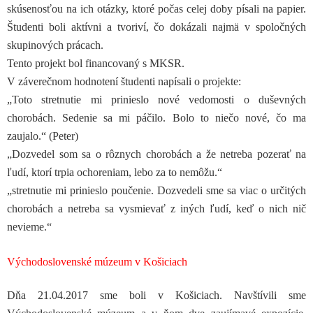
skúsenosťou na ich otázky, ktoré počas celej doby písali na papier.
Študenti boli aktívni a tvoriví, čo dokázali najmä v spoločných
skupinových prácach.
Tento projekt bol financovaný s MKSR.
V záverečnom hodnotení študenti napísali o projekte:
„Toto stretnutie mi prinieslo nové vedomosti o duševných
chorobách. Sedenie sa mi páčilo. Bolo to niečo nové, čo ma
zaujalo.“ (Peter)
„Dozvedel som sa o rôznych chorobách a že netreba pozerať na
ľudí, ktorí trpia ochoreniam, lebo za to nemôžu.“
„stretnutie mi prinieslo poučenie. Dozvedeli sme sa viac o určitých
chorobách a netreba sa vysmievať z iných ľudí, keď o nich nič
nevieme.“
Východoslovenské múzeum v Košiciach
Dňa 21.04.2017 sme boli v Košiciach. Navštívili sme