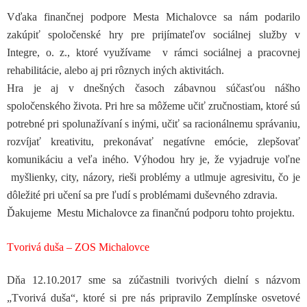
Vďaka finančnej podpore Mesta Michalovce sa nám podarilo
zakúpiť spoločenské hry pre prijímateľov sociálnej služby v
Integre, o. z., ktoré využívame v rámci sociálnej a pracovnej
rehabilitácie, alebo aj pri rôznych iných aktivitách.
Hra je aj v dnešných časoch zábavnou súčasťou nášho
spoločenského života. Pri hre sa môžeme učiť zručnostiam, ktoré sú
potrebné pri spolunažívaní s inými, učiť sa racionálnemu správaniu,
rozvíjať kreativitu, prekonávať negatívne emócie, zlepšovať
komunikáciu a veľa iného. Výhodou hry je, že vyjadruje voľne
myšlienky, city, názory, rieši problémy a utlmuje agresivitu, čo je
dôležité pri učení sa pre ľudí s problémami duševného zdravia.
Ďakujeme Mestu Michalovce za finančnú podporu tohto projektu.
Tvorivá duša – ZOS Michalovce
Dňa 12.10.2017 sme sa zúčastnili tvorivých dielní s názvom
„Tvorivá duša“, ktoré si pre nás pripravilo Zemplínske osvetové